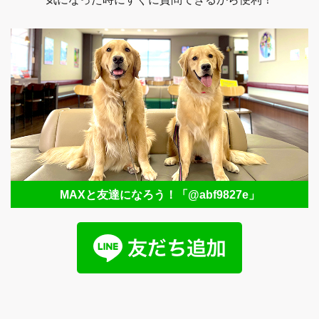
MAXと友達になろう！
「@abf9827e」