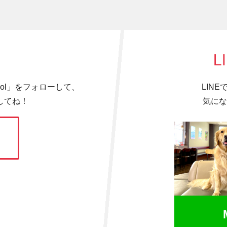
L
hool」をフォローして、
LIN
してね！
気にな