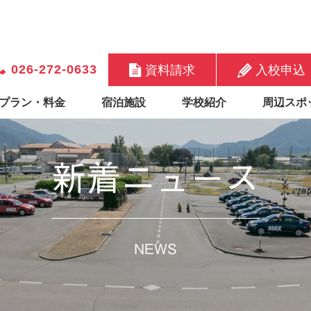
026-272-0633
資料請求
入校申込
プラン・料金
宿泊施設
学校紹介
周辺スポ
新着ニュース
NEWS