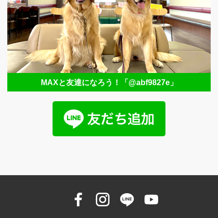
MAXと友達になろう！
「@abf9827e」