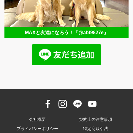
MAXと友達になろう！
「@abf9827e」
会社概要
契約上の注意事項
プライバシーポリシー
特定商取引法