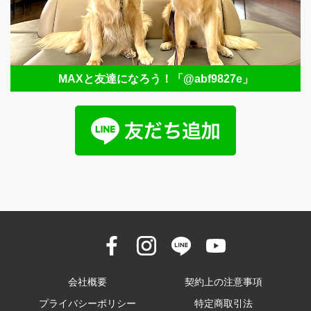
MAXと友達になろう！
「@abf9827e」
会社概要
契約上の注意事項
プライバシーポリシー
特定商取引法