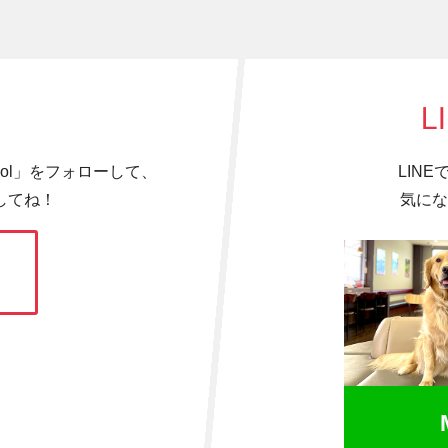
L
hool」をフォローして、
LIN
してね！
気にな