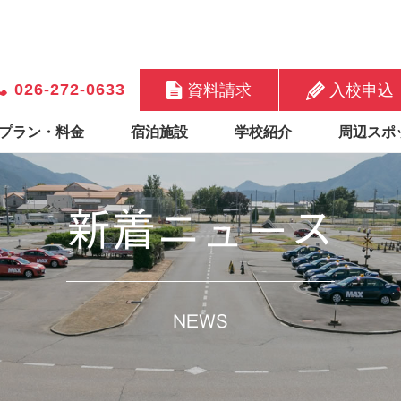
026-272-0633
資料請求
入校申込
プラン・料金
宿泊施設
学校紹介
周辺スポ
新着ニュース
NEWS