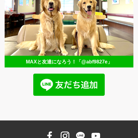
MAXと友達になろう！
「@abf9827e」