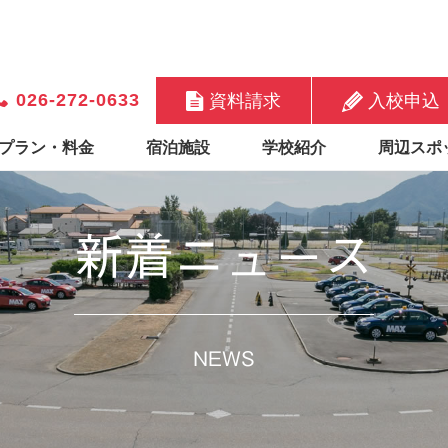
026-272-0633
資料請求
入校申込
プラン・料金
宿泊施設
学校紹介
周辺スポ
新着ニュース
NEWS