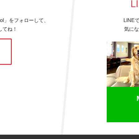
L
hool」をフォローして、
LIN
してね！
気にな