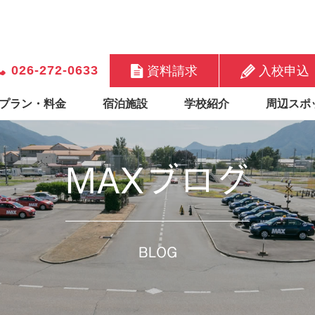
026-272-0633
資料請求
入校申込
プラン・料金
宿泊施設
学校紹介
周辺スポ
MAXブログ
BLOG