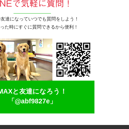
INEで気軽に質問！
Eで友達になっていつでも質問をしよう！
った時にすぐに質問できるから便利！
MAXと友達になろう！
「@abf9827e」