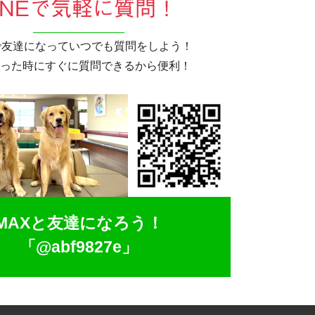
INEで気軽に質問！
Eで友達になっていつでも質問をしよう！
った時にすぐに質問できるから便利！
MAXと友達になろう！
「@abf9827e」