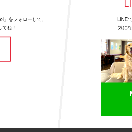
L
hool」をフォローして、
LIN
してね！
気にな