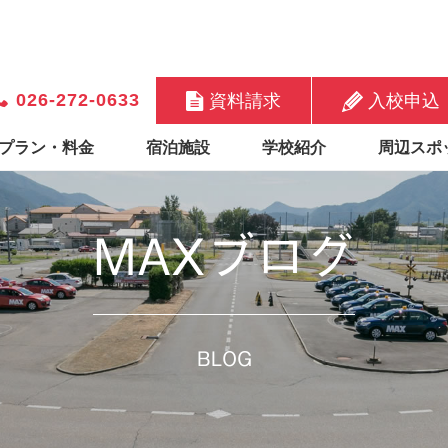
026-272-0633
資料請求
入校申込
プラン・料金
宿泊施設
学校紹介
周辺スポ
MAXブログ
BLOG