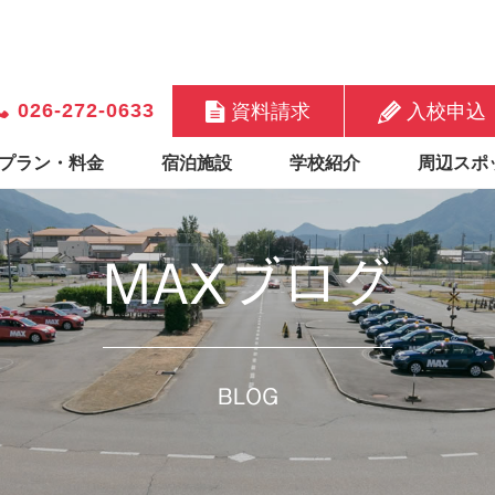
026-272-0633
資料請求
入校申込
プラン・料金
宿泊施設
学校紹介
周辺スポ
MAXブログ
BLOG