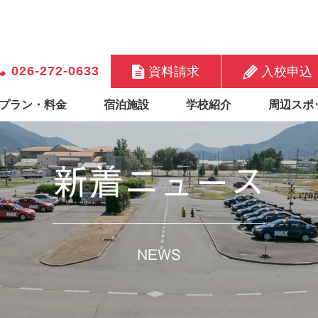
026-272-0633
資料請求
入校申込
プラン・料金
宿泊施設
学校紹介
周辺スポ
新着ニュース
NEWS