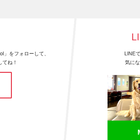
L
hool」をフォローして、
LIN
してね！
気にな