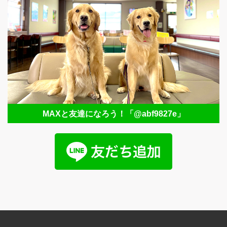
MAXと友達になろう！
「@abf9827e」