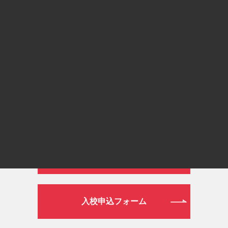
通常ダイヤル
026-272-0633
平日 9:00～19:00／土日祝日 9:00～16:00
WEB
資料請求フォーム
入校申込フォーム