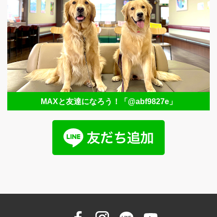
MAXと友達になろう！
「@abf9827e」