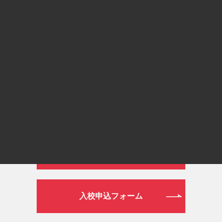
通常ダイヤル
026-272-0633
平日 9:00～19:00／土日祝日 9:00～16:00
WEB
資料請求フォーム
入校申込フォーム