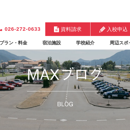
026-272-0633
資料請求
入校申込
プラン・料金
宿泊施設
学校紹介
周辺スポ
MAXブログ
BLOG