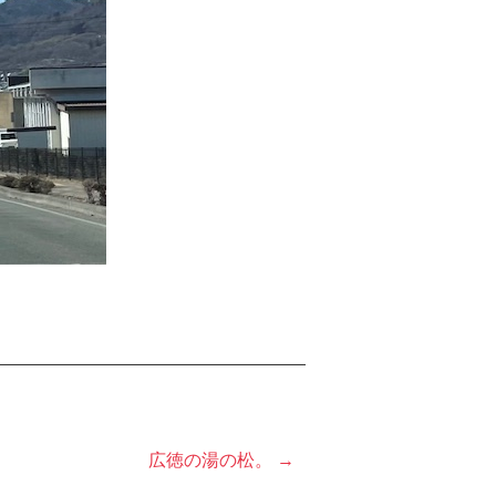
広徳の湯の松。 →