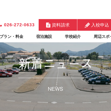
026-272-0633
資料請求
入校申込
プラン・料金
宿泊施設
学校紹介
周辺スポ
新着ニュース
NEWS