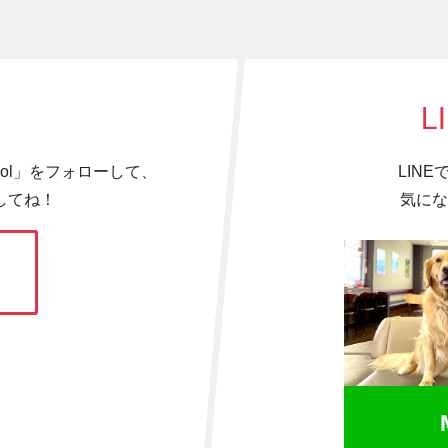
L
hool」をフォローして、
LIN
してね！
気にな