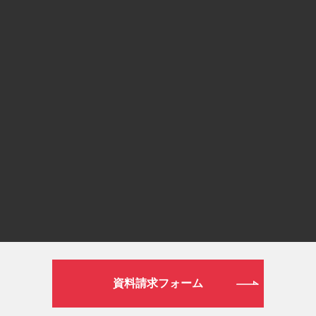
フリーダイヤル
0120-190-834
or
通常ダイヤル
026-272-0633
平日 9:00～19:00／土日祝日 9:00～16:00
WEB
資料請求フォーム