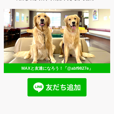
MAXと友達になろう！
「@abf9827e」