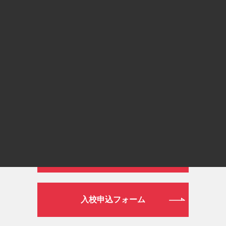
通常ダイヤル
026-272-0633
平日 9:00～19:00／土日祝日 9:00～16:00
WEB
資料請求フォーム
入校申込フォーム