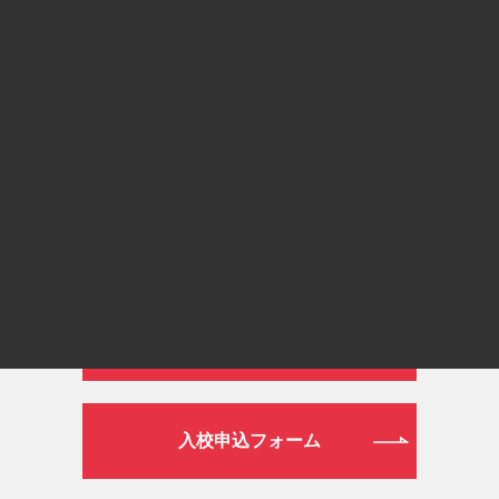
通常ダイヤル
026-272-0633
平日 9:00～19:00／土日祝日 9:00～16:00
WEB
資料請求フォーム
入校申込フォーム