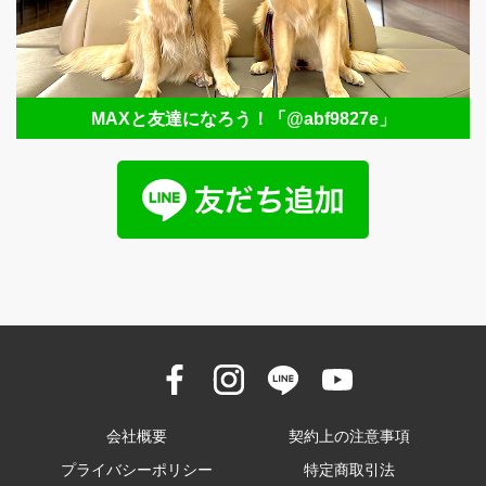
MAXと友達になろう！
「@abf9827e」
会社概要
契約上の注意事項
プライバシーポリシー
特定商取引法