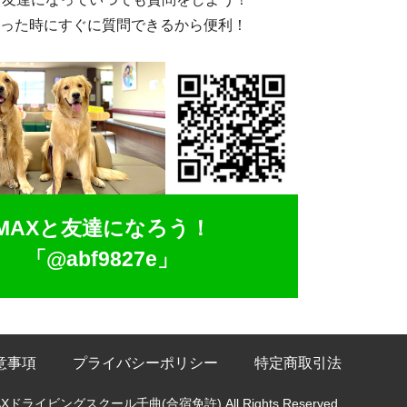
った時にすぐに質問できるから便利！
MAXと友達になろう！
「@abf9827e」
意事項
プライバシーポリシー
特定商取引法
MAXドライビングスクール千曲(合宿免許) All Rights Reserved.