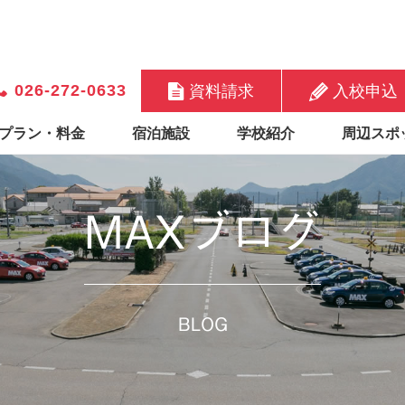
026-272-0633
資料請求
入校申込
プラン・料金
宿泊施設
学校紹介
周辺スポ
MAXブログ
BLOG