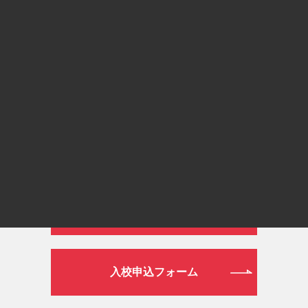
通常ダイヤル
026-272-0633
平日 9:00～19:00／土日祝日 9:00～16:00
WEB
資料請求フォーム
入校申込フォーム