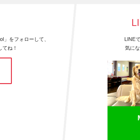
L
hool」をフォローして、
LIN
してね！
気にな