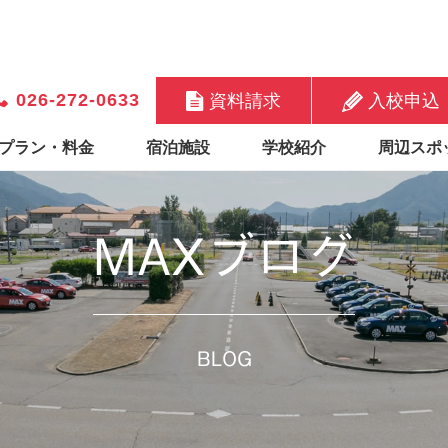
026-272-0633
資料請求
入校申込
プラン・料金
宿泊施設
学校紹介
周辺スポ
MAXブログ
BLOG