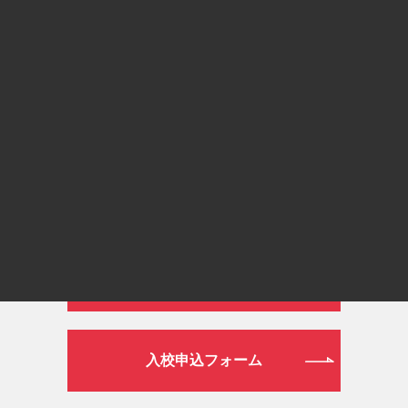
通常ダイヤル
026-272-0633
平日 9:00～19:00／土日祝日 9:00～16:00
WEB
資料請求フォーム
入校申込フォーム