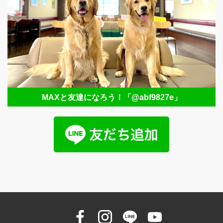
MAXと友達になろう！
「@abf9827e」