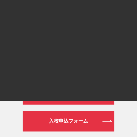
通常ダイヤル
026-272-0633
平日 9:00～19:00／土日祝日 9:00～16:00
WEB
資料請求フォーム
入校申込フォーム