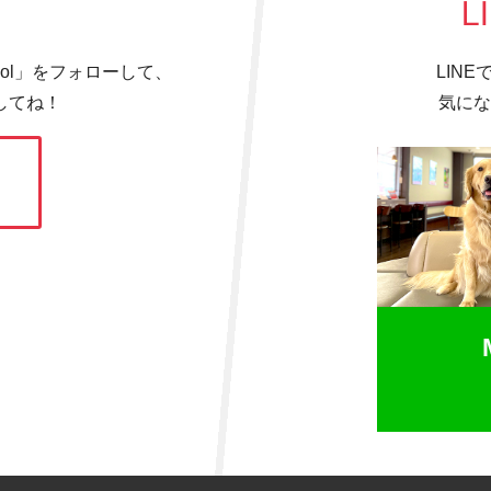
L
hool」をフォローして、
LIN
してね！
気にな