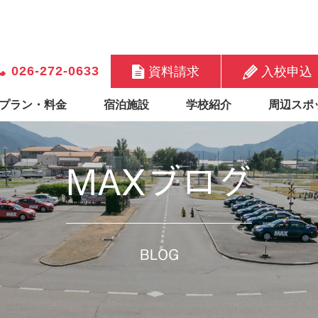
026-272-0633
資料請求
入校申込
プラン・料金
宿泊施設
学校紹介
周辺スポ
MAXブログ
BLOG