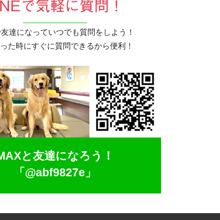
INEで気軽に質問！
Eで友達になっていつでも質問をしよう！
った時にすぐに質問できるから便利！
MAXと友達になろう！
「@abf9827e」