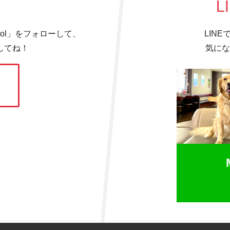
L
hool」をフォローして、
LIN
してね！
気にな