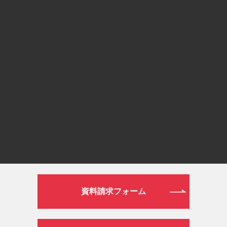
0120-190-834
or
通常ダイヤル
026-272-0633
平日 9:00～19:00／土日祝日 9:00～16:00
WEB
資料請求フォーム