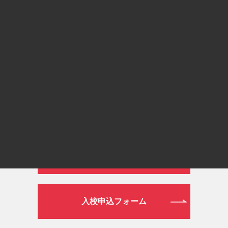
通常ダイヤル
026-272-0633
平日 9:00～19:00／土日祝日 9:00～16:00
WEB
資料請求フォーム
入校申込フォーム