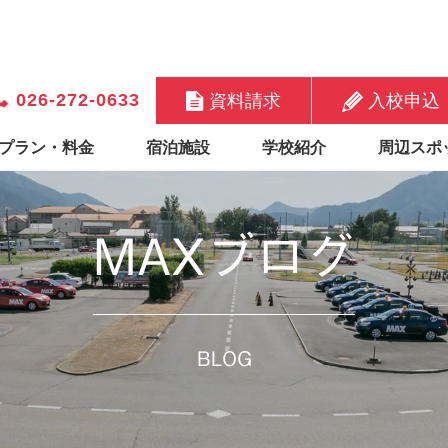
026-272-0633
資料請求
入校申込
プラン・料金
宿泊施設
学校紹介
周辺スポ
MAXブログ
BLOG