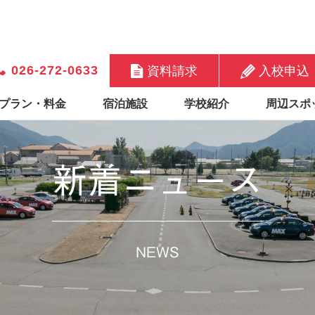
026-272-0633
資料請求
入校申込
プラン・料金
宿泊施設
学校紹介
周辺スポ
新着ニュース
NEWS