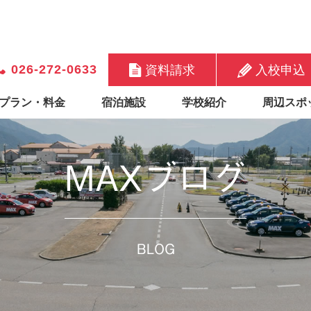
026-272-0633
資料請求
入校申込
プラン・料金
宿泊施設
学校紹介
周辺スポ
MAXブログ
BLOG