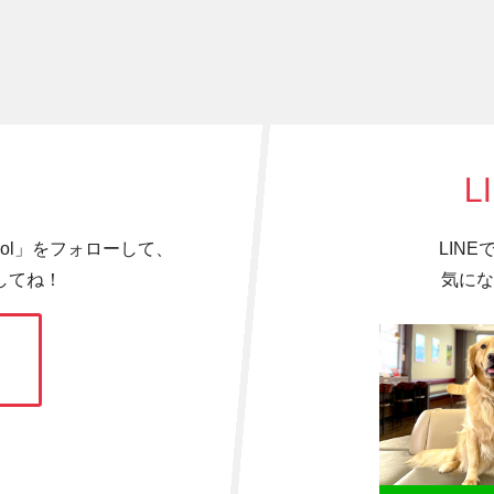
L
hool」をフォローして、
LIN
してね！
気にな