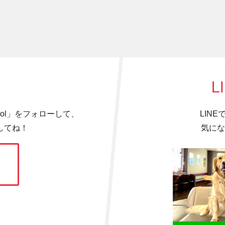
L
hool」をフォローして、
LIN
してね！
気にな