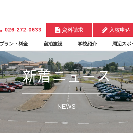
026-272-0633
資料請求
入校申込
プラン・料金
宿泊施設
学校紹介
周辺スポ
新着ニュース
NEWS