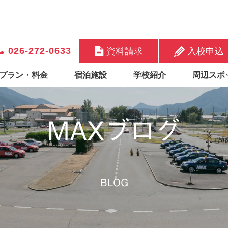
026-272-0633
資料請求
入校申込
プラン・料金
宿泊施設
学校紹介
周辺スポ
MAXブログ
BLOG