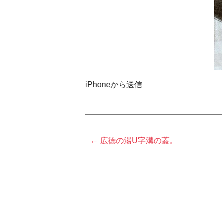
iPhoneから送信
← 広徳の湯U字溝の蓋。