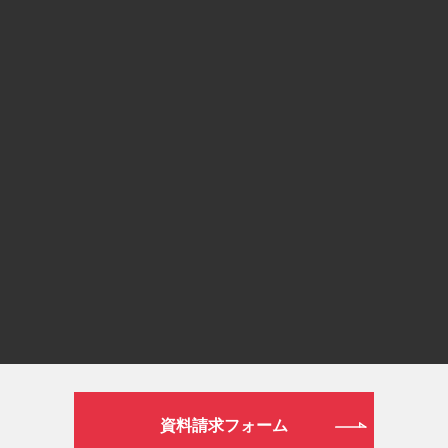
フリーダイヤル
0120-190-834
or
通常ダイヤル
026-272-0633
平日 9:00～19:00／土日祝日 9:00～16:00
WEB
資料請求フォーム